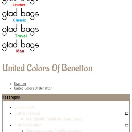
United Colors Of Benetton
Главная
United Colors Of Benetton
Категории
BRUNO PREMI
+
-
Glad Bags Classic
МАЛЕНЬКИЕ СУМКИ Glad Bags Classic
+
-
Glad Bags Leather
Маленькие сумки Glad Bags Leather