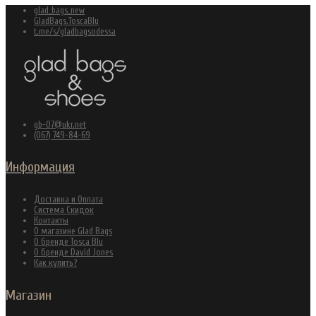
glad_bags_new
GladBags.ToscaBlu
t.me/s/gladbagsodessa
gb-07@ukr.net
(067) 749-84-69
Информация
Доставка и Оплата
Система Скидок
Контакты
О магазине Glad Bags
О бренде Tosca Blu
О бренде David Jones
Как купить?
Магазин