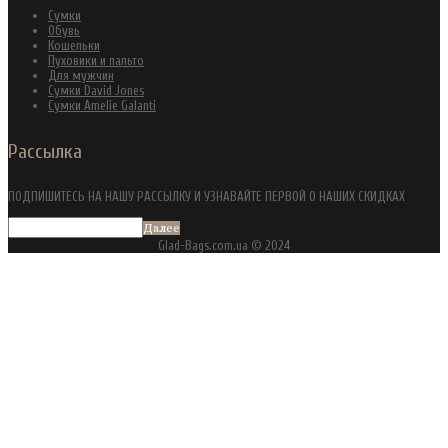
Сумки
Обувь
Кошельки
Пуховики и пальто
Для мужчин
Сумки David Jones
Сумки Amelie Galanti
Рассылка
ПОДПИШИТЕСЬ НА НАШУ РАССЫЛКУ И УЗНАВАЙТЕ ПЕРВОЙ О НАШИХ СКИДКАХ
Далее
Glad-Bags.com.ua © 2024