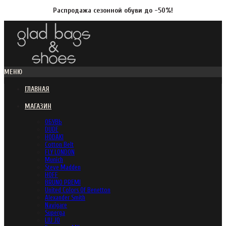
Распродажа сезонной обуви до -50%!
МЕНЮ
ГЛАВНАЯ
МАГАЗИН
ОБУВЬ
DUDE
HODAKI
Cotton Belt
FLY LONDON
Munich
Steve Madden
HOFF
BRUNO PREMI
United Colors Of Benetton
Alexander Smith
Navigare
Superga
LIU JO