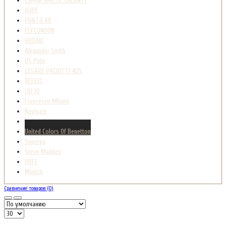
СУМКИ AMELIE GALANTI
DUDE
PUNTO AR
FLY LONDON
HODAKI
Alexander Smith
US Polo
CESARE PACIOTTI 4US
REFEEL
LIU JO
Francesco Milano
Navigare
Cotton Belt
United Colors Of Benetton
Superga
Steve Madden
HOFF
Munich
Сравнение товаров (0)