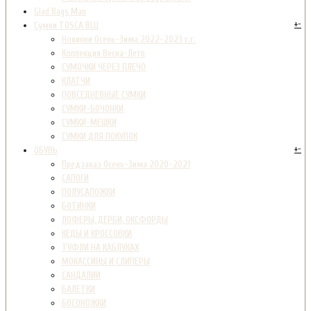
Glad Bags Man
+
-
Сумки TOSCA BLU
Новинки Осень-Зима 2022-2023 г.г.
Коллекция Весна-Лето
СУМОЧКИ ЧЕРЕЗ ПЛЕЧО
КЛАТЧИ
ПОВСЕДНЕВНЫЕ СУМКИ
СУМКИ-БОЧОНКИ
СУМКИ-МЕШКИ
СУМКИ ДЛЯ ПОКУПОК
+
-
ОБУВЬ
Предзаказ Осень-Зима 2020-2021
САПОГИ
ПОЛУСАПОЖКИ
БОТИНКИ
ЛОФЕРЫ, ДЕРБИ, ОКСФОРДЫ
КЕДЫ И КРОССОВКИ
ТУФЛИ НА КАБЛУКАХ
МОКАССИНЫ И СЛИПЕРЫ
САНДАЛИИ
БАЛЕТКИ
БОСОНОЖКИ