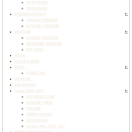
РАСПРОДАЖА
ОБУВЬ NORAH
+
-
ПУХОВИКИ И ПАЛЬТО
ДЛИННЫЕ ПУХОВИКИ
КОРОТКИЕ ПУХОВИКИ
+
-
КОШЕЛЬКИ
БОЛЬШИЕ КОШЕЛЬКИ
МАЛЕНЬКИЕ КОШЕЛЬКИ
ПОРТМОНЕ
ЗОНТЫ
ПЛАТКИ И ШАЛИ
+
-
ПОЯСА
РЕМНИ EARS
ПЕРЧАТКИ
ДЛЯ МУЖЧИН
+
-
Сумки DAVID JONES
ДОРОЖНАЯ СЕРИЯ
МУЖСКИЕ СУМКИ
РЮКЗАКИ
СУМКИ FABBIANO
РАСПРОДАЖА
Каталог AXEL 2020-2021