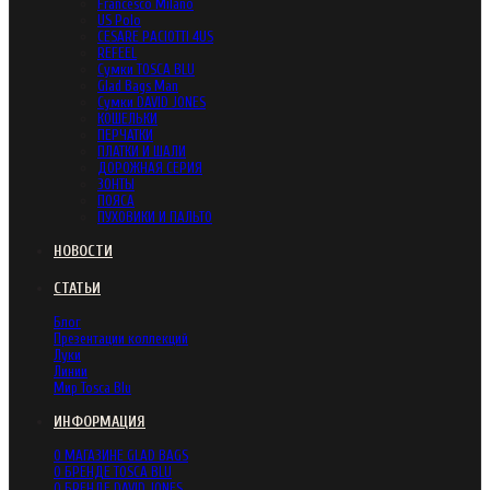
Francesco Milano
US Polo
CESARE PACIOTTI 4US
REFEEL
Сумки TOSCA BLU
Glad Bags Man
Сумки DAVID JONES
КОШЕЛЬКИ
ПЕРЧАТКИ
ПЛАТКИ И ШАЛИ
ДОРОЖНАЯ СЕРИЯ
ЗОНТЫ
ПОЯСА
ПУХОВИКИ И ПАЛЬТО
НОВОСТИ
СТАТЬИ
Блог
Презентации коллекций
Луки
Линии
Мир Tosca Blu
ИНФОРМАЦИЯ
О МАГАЗИНЕ GLAD BAGS
О БРЕНДЕ TOSCA BLU
О БРЕНДЕ DAVID JONES