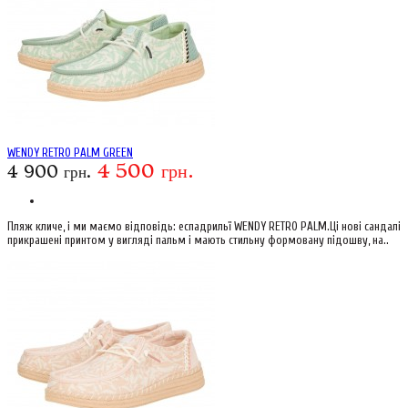
WENDY RETRO PALM GREEN
4 500 грн.
4 900 грн.
Пляж кличе, і ми маємо відповідь: еспадрильї WENDY RETRO PALM.Ці нові сандалі
прикрашені принтом у вигляді пальм і мають стильну формовану підошву, на..