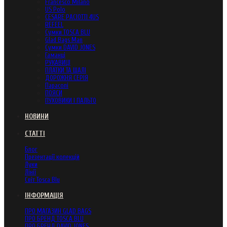
Francesco Milano
US Polo
CESARE PACIOTTI 4US
REFEEL
Сумки TOSCA BLU
Glad Bags Man
Сумки DAVID JONES
Гаманці
РУКАВИЦІ
ПЛАТКИ ТА ШАЛІ
ДОРОЖНЯ СЕРІЯ
Парасолі
ПОЯСИ
ПУХОВИКИ І ПАЛЬТО
НОВИНИ
СТАТТІ
Блог
Презентації колекцій
Луки
Лінії
Світ Tosca Blu
ІНФОРМАЦІЯ
ПРО МАГАЗИН GLAD BAGS
ПРО БРЕНД TOSCA BLU
ПРО БРЕНД DAVID JONES