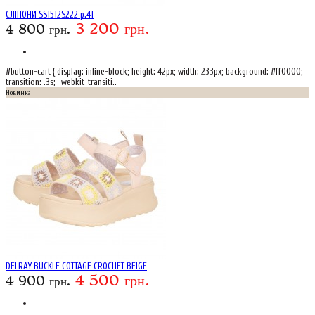
СЛІПОНИ SS1512S222 р.41
3 200 грн.
4 800 грн.
#button-cart { display: inline-block; height: 42px; width: 233px; background: #ff0000;
transition: .3s; -webkit-transiti..
Новинка!
DELRAY BUCKLE COTTAGE CROCHET BEIGE
4 500 грн.
4 900 грн.