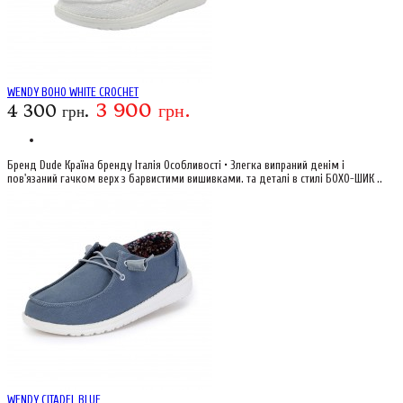
WENDY BOHO WHITE CROCHET
3 900 грн.
4 300 грн.
Бренд Dude Країна бренду Італія Особливості • Злегка випраний денім і
пов'язаний гачком верх з барвистими вишивками. та деталі в стилі БОХО-ШИК ..
WENDY CITADEL BLUE