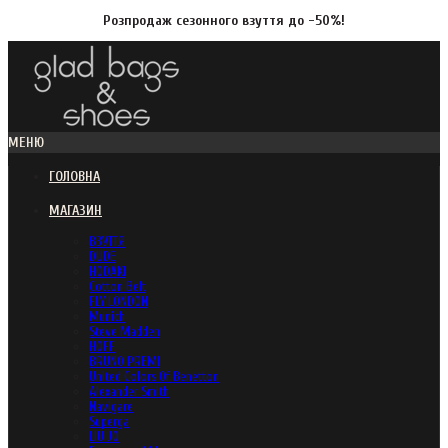
Розпродаж сезонного взуття до -50%!
МЕНЮ
ГОЛОВНА
МАГАЗИН
ВЗУТТЯ
DUDE
HODAKI
Cotton Belt
FLY LONDON
Munich
Steve Madden
HOFF
BRUNO PREMI
United Colors Of Benetton
Alexander Smith
Navigare
Superga
LIU JO