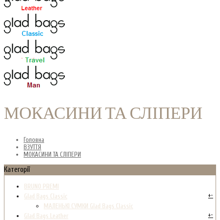
МОКАСИНИ ТА СЛІПЕРИ
Головна
ВЗУТТЯ
МОКАСИНИ ТА СЛІПЕРИ
Категорії
BRUNO PREMI
+
-
Glad Bags Classic
МАЛЕНЬКІ СУМКИ Glad Bags Classic
+
-
Glad Bags Leather