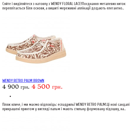
Сяйте і виділяйтеся з натовпу з WENDY FLORAL LACE!Поєднання металевих ниток
переплітається біля основи, а вишиті мереживні аплікації додають елегантно..
WENDY RETRO PALM BROWN
4 500 грн.
4 900 грн.
Пляж кличе, і ми маємо відповідь: еспадрильї WENDY RETRO PALM.Ці нові сандалі
прикрашені принтом у вигляді пальм і мають стильну формовану підошву, на..