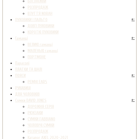
БОСОНІЖКИ
РОЗПРОДАЖ
ВЗУТТЯ NORAH
+
-
ПУХОВИКИ І ПАЛЬТО
ДОВГІ ПУХОВИКИ
КОРОТКІ ПУХОВИКИ
+
-
Гаманці
ВЕЛИКІ гаманці
МАЛЕНЬКІ гаманці
ПОРТМОНЕ
Парасолі
ПЛАТКИ ТА ШАЛІ
+
-
ПОЯСИ
РЕМНІ EARS
РУКАВИЦІ
ДЛЯ ЧОЛОВІКІВ
+
-
Сумки DAVID JONES
ДОРОЖНЯ СЕРІЯ
РЮКЗАКИ
СУМКИ FABBIANO
ЧОЛОВІЧІ СУМКИ
РОЗПРОДАЖ
Каталог AXEL 2020-2021