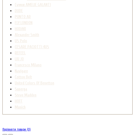
Сумки AMELIE GALANTI
DUDE
PUNTO AR
FLY LONDON
HODAKI
Alexander Smith
US Polo
CESARE PACIOTTI 4US
REFEEL
LIU JO
Francesco Milano
Navigare
Cotton Belt
United Colors Of Benetton
Superga
Steve Madden
HOFF
Munich
Порівняти товари (0)