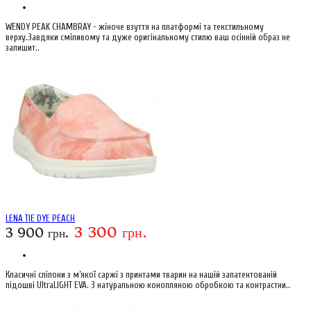
WENDY PEAK CHAMBRAY - жіноче взуття на платформі та текстильному
верху.Завдяки сміливому та дуже оригінальному стилю ваш осінній образ не
залишит..
LENA TIE DYE PEACH
3 300 грн.
3 900 грн.
Класичні сліпони з м’якої саржі з принтами тварин на нашій запатентованій
підошві UltraLIGHT EVA. З натуральною конопляною обробкою та контрастни..