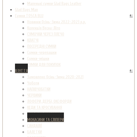
Маленькі сумки Glad Bags Leather
Glad Bags Man
+
-
Сумки TOSCA BLU
Новинки Осінь-Зима 2022-2023 р.р.
Колекція Весна-Літо
СУМОЧКИ ЧЕРЕЗ ПЛЕЧО
КЛАТЧІ
ПОСЕРЕДНІ СУМКИ
Сумки-черепашки
Сумки-мішки
СУМКИ ДЛЯ ПОКУПОК
+
-
ВЗУТТЯ
Замовлено Осінь-Зима 2020-2021
Чоботи
НАПІВЧОБІТКИ
ЧЕРВИКИ
ЛОФЕРИ, ДЕРБІ, ОКСФОРДИ
КЕДИ ТА КРОСУВАННЯ
ТУФЛІ НА ПІДБОРАХ
МОКАСИНИ ТА СЛІПЕРИ
САНДАЛІЇ
БАЛЕТКИ