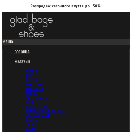
Розпродаж сезонного взуття до -50%!
МЕНЮ
ГОЛОВНА
МАГАЗИН
ВЗУТТЯ
DUDE
HODAKI
Cotton Belt
FLY LONDON
Munich
Steve Madden
HOFF
BRUNO PREMI
United Colors Of Benetton
Alexander Smith
Navigare
Superga
LIU JO