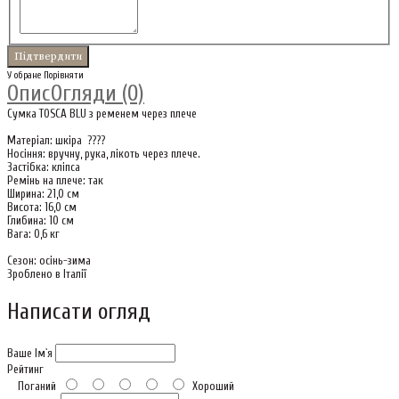
У обране
Порівняти
Опис
Огляди (0)
Сумка TOSCA BLU з ременем через плече
Матеріал: шкіра ????
Носіння: вручну, рука, лікоть через плече.
Застібка: кліпса
Ремінь на плече: так
Ширина: 21,0 см
Висота: 16,0 см
Глибина: 10 см
Вага: 0,6 кг
Сезон: осінь-зима
Зроблено в Італії
Написати огляд
Ваше Ім`я
Рейтинг
Поганий
Хороший