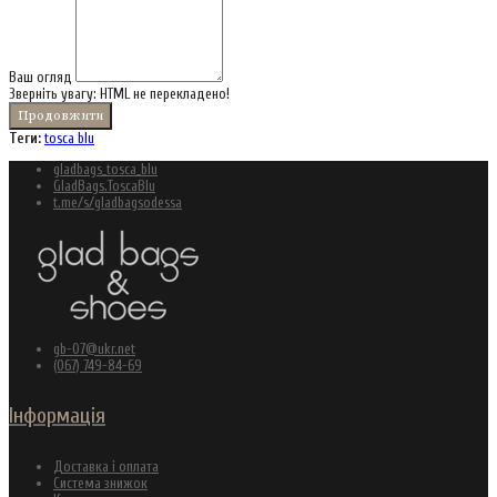
Ваш огляд
Зверніть увагу:
HTML не перекладено!
Продовжити
Теги:
tosca blu
gladbags_tosca_blu
GladBags.ToscaBlu
t.me/s/gladbagsodessa
gb-07@ukr.net
(067) 749-84-69
Інформація
Доставка і оплата
Система знижок