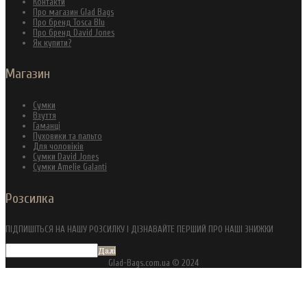
Контакти
Про магазин Glad Bags
Про бренд Tosca Blu
Про бренд David Jones
Як купити?
Магазин
Сумки
Взуття
Гаманці
Пуховики та пальто
Для чоловіків
Сумки David Jones
Сумки Amelie Galanti
Розсилка
ПІДПИШІТЬСЯ НА НАШУ РОЗСИЛКУ І ДІЗНАВАЙТЕ ПЕРШИЙ ПРО НАШІ ЗНИЖКИ
Далі
Glad-Bags.com.ua © 2024