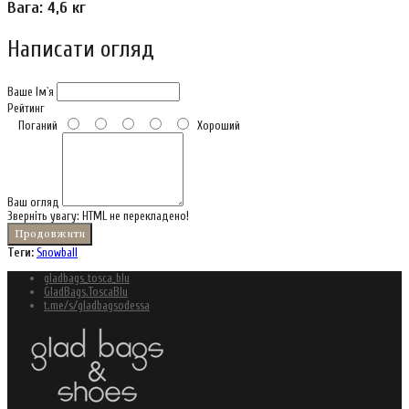
Вага: 4,6 кг
Написати огляд
Ваше Ім`я
Рейтинг
Поганий
Хороший
Ваш огляд
Зверніть увагу:
HTML не перекладено!
Продовжити
Теги:
Snowball
gladbags_tosca_blu
GladBags.ToscaBlu
t.me/s/gladbagsodessa