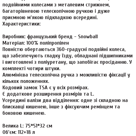
подвійними колесами з металевим стрижнем,
багаторівневою телескопічною ручкою і дуже
приємною м'якою підкладкою всередині.
Характеристики:
Виробник: французький бренд - Snowball
Матеріал: 100% поліпропілен
Повністю обертаються 360-градусні подвійні колеса,
що забезпечують гладку їзду, обладнані підшипниками
і виготовлені з поліуретану, що запобігає просіданню. У
комплекті чотири штуки.
Алюмінієва телескопічна ручка з можливістю фіксації у
кількох положеннях.
Кодовий замок TSA є у всіх розмірах.
Є додаткове розширення розмірів та L.
Усередині валізи два відділення: одне зі складною на
блискавці кишенею, інше з фіксуючим ремінцем та
боковою кишенею.
Велика L: 75*51*32 см
Об'єм: 112+18 л