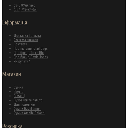
gb-07@ukr.net
(067) 749-84-69
Інформація
Доставка і оплата
Система знижок
Контакти
Про магазин Glad Bags
Про бренд Tosca Blu
Про бренд David Jones
Як купити?
Магазин
Сумки
Взуття
Гаманці
Пуховики та пальто
Для чоловіків
Сумки David Jones
Сумки Amelie Galanti
Розсилка