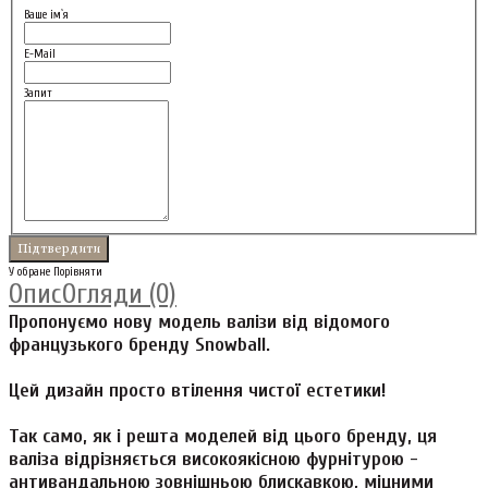
Ваше ім`я
E-Mail
Запит
У обране
Порівняти
Опис
Огляди (0)
Пропонуємо нову модель валізи від відомого
французького бренду Snowball.
Цей дизайн просто втілення чистої естетики!
Так само, як і решта моделей від цього бренду, ця
валіза відрізняється високоякісною фурнітурою -
антивандальною зовнішньою блискавкою, міцними