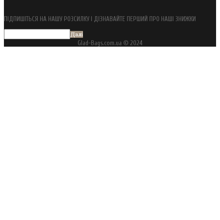
ПІДПИШІТЬСЯ НА НАШУ РОЗСИЛКУ І ДІЗНАВАЙТЕ ПЕРШИЙ ПРО НАШІ ЗНИЖКИ
Далі
Glad-Bags.com.ua © 2024