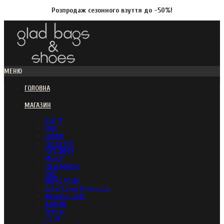
Розпродаж сезонного взуття до -50%!
МЕНЮ
ГОЛОВНА
МАГАЗИН
ВЗУТТЯ
DUDE
HODAKI
Cotton Belt
FLY LONDON
Munich
Steve Madden
HOFF
BRUNO PREMI
United Colors Of Benetton
Alexander Smith
Navigare
Superga
LIU JO