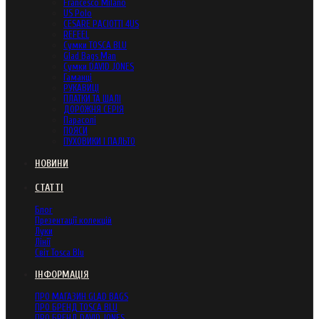
Francesco Milano
US Polo
CESARE PACIOTTI 4US
REFEEL
Сумки TOSCA BLU
Glad Bags Man
Сумки DAVID JONES
Гаманці
РУКАВИЦІ
ПЛАТКИ ТА ШАЛІ
ДОРОЖНЯ СЕРІЯ
Парасолі
ПОЯСИ
ПУХОВИКИ І ПАЛЬТО
НОВИНИ
СТАТТІ
Блог
Презентації колекцій
Луки
Лінії
Світ Tosca Blu
ІНФОРМАЦІЯ
ПРО МАГАЗИН GLAD BAGS
ПРО БРЕНД TOSCA BLU
ПРО БРЕНД DAVID JONES