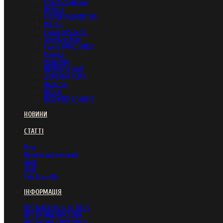
Francesco Milano
US Polo
CESARE PACIOTTI 4US
REFEEL
Сумки TOSCA BLU
Glad Bags Man
Сумки DAVID JONES
Гаманці
РУКАВИЦІ
ПЛАТКИ ТА ШАЛІ
ДОРОЖНЯ СЕРІЯ
Парасолі
ПОЯСИ
ПУХОВИКИ І ПАЛЬТО
НОВИНИ
СТАТТІ
Блог
Презентації колекцій
Луки
Лінії
Світ Tosca Blu
ІНФОРМАЦІЯ
ПРО МАГАЗИН GLAD BAGS
ПРО БРЕНД TOSCA BLU
ПРО БРЕНД DAVID JONES