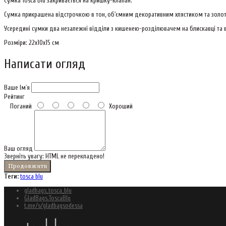
Сумка Tosca Blu закривається на кришку-клапан.
Сумка прикрашена відстрочкою в тон, об'ємним декоративним хлястиком та золо
Усередині сумки два незалежні відділи з кишенею-розділювачем на блискавці та 
Розміри: 22х10х15 см
Написати огляд
Ваше Ім`я
Рейтинг
Поганий
Хороший
Ваш огляд
Зверніть увагу:
HTML не перекладено!
Продовжити
Теги:
tosca blu
gladbags_tosca_blu
GladBags.ToscaBlu
t.me/s/gladbagsodessa