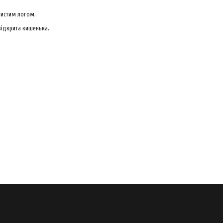
тистим логом.
відкрита кишенька.