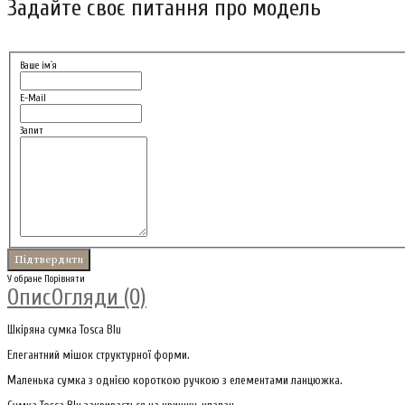
Задайте своє питання про модель
Ваше ім`я
E-Mail
Запит
У обране
Порівняти
Опис
Огляди (0)
Шкіряна сумка Tosca Blu
Елегантний мішок структурної форми.
Маленька сумка з однією короткою ручкою з елементами ланцюжка.