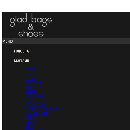
МЕНЮ
ГОЛОВНА
МАГАЗИН
ВЗУТТЯ
DUDE
HODAKI
Cotton Belt
FLY LONDON
Munich
Steve Madden
HOFF
BRUNO PREMI
United Colors Of Benetton
Alexander Smith
Navigare
Superga
LIU JO