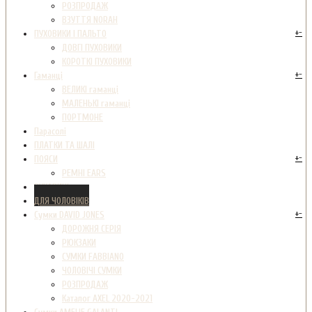
РОЗПРОДАЖ
ВЗУТТЯ NORAH
+
-
ПУХОВИКИ І ПАЛЬТО
ДОВГІ ПУХОВИКИ
КОРОТКІ ПУХОВИКИ
+
-
Гаманці
ВЕЛИКІ гаманці
МАЛЕНЬКІ гаманці
ПОРТМОНЕ
Парасолі
ПЛАТКИ ТА ШАЛІ
+
-
ПОЯСИ
РЕМНІ EARS
РУКАВИЦІ
ДЛЯ ЧОЛОВІКІВ
+
-
Сумки DAVID JONES
ДОРОЖНЯ СЕРІЯ
РЮКЗАКИ
СУМКИ FABBIANO
ЧОЛОВІЧІ СУМКИ
РОЗПРОДАЖ
Каталог AXEL 2020-2021