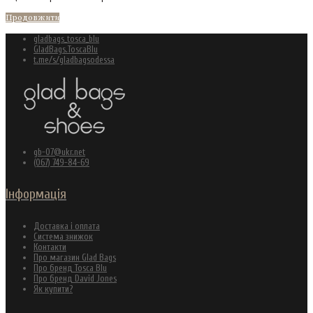
Продовжити
gladbags_tosca_blu
GladBags.ToscaBlu
t.me/s/gladbagsodessa
gb-07@ukr.net
(067) 749-84-69
Інформація
Доставка і оплата
Система знижок
Контакти
Про магазин Glad Bags
Про бренд Tosca Blu
Про бренд David Jones
Як купити?