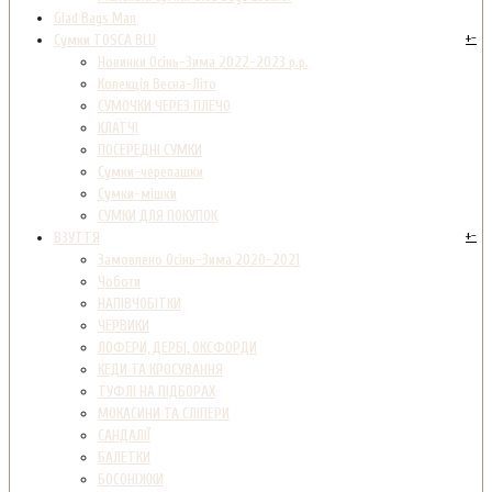
Glad Bags Man
+
-
Сумки TOSCA BLU
Новинки Осінь-Зима 2022-2023 р.р.
Колекція Весна-Літо
СУМОЧКИ ЧЕРЕЗ ПЛЕЧО
КЛАТЧІ
ПОСЕРЕДНІ СУМКИ
Сумки-черепашки
Сумки-мішки
СУМКИ ДЛЯ ПОКУПОК
+
-
ВЗУТТЯ
Замовлено Осінь-Зима 2020-2021
Чоботи
НАПІВЧОБІТКИ
ЧЕРВИКИ
ЛОФЕРИ, ДЕРБІ, ОКСФОРДИ
КЕДИ ТА КРОСУВАННЯ
ТУФЛІ НА ПІДБОРАХ
МОКАСИНИ ТА СЛІПЕРИ
САНДАЛІЇ
БАЛЕТКИ
БОСОНІЖКИ