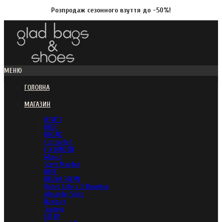
Розпродаж сезонного взуття до -50%!
МЕНЮ
ГОЛОВНА
МАГАЗИН
ВЗУТТЯ
DUDE
HODAKI
Cotton Belt
FLY LONDON
Munich
Steve Madden
HOFF
BRUNO PREMI
United Colors Of Benetton
Alexander Smith
Navigare
Superga
LIU JO