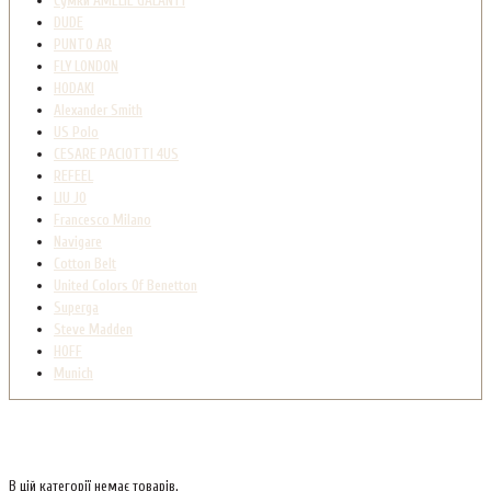
Сумки AMELIE GALANTI
DUDE
PUNTO AR
FLY LONDON
HODAKI
Alexander Smith
US Polo
CESARE PACIOTTI 4US
REFEEL
LIU JO
Francesco Milano
Navigare
Cotton Belt
United Colors Of Benetton
Superga
Steve Madden
HOFF
Munich
В цій категорії немає товарів.