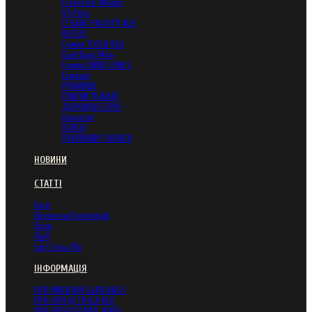
Francesco Milano
US Polo
CESARE PACIOTTI 4US
REFEEL
Сумки TOSCA BLU
Glad Bags Man
Сумки DAVID JONES
Гаманці
РУКАВИЦІ
ПЛАТКИ ТА ШАЛІ
ДОРОЖНЯ СЕРІЯ
Парасолі
ПОЯСИ
ПУХОВИКИ І ПАЛЬТО
НОВИНИ
СТАТТІ
Блог
Презентації колекцій
Луки
Лінії
Світ Tosca Blu
ІНФОРМАЦІЯ
ПРО МАГАЗИН GLAD BAGS
ПРО БРЕНД TOSCA BLU
ПРО БРЕНД DAVID JONES