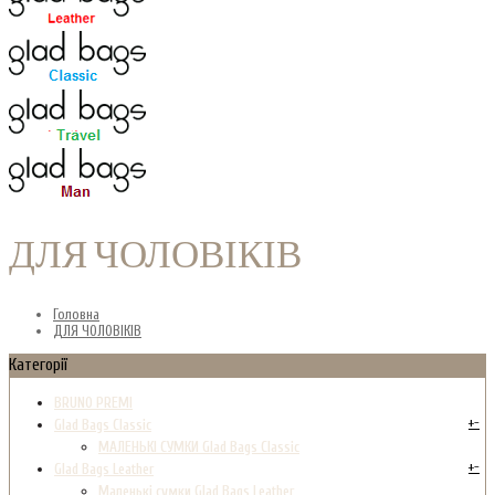
ДЛЯ ЧОЛОВІКІВ
Головна
ДЛЯ ЧОЛОВІКІВ
Категорії
BRUNO PREMI
+
-
Glad Bags Classic
МАЛЕНЬКІ СУМКИ Glad Bags Classic
+
-
Glad Bags Leather
Маленькі сумки Glad Bags Leather