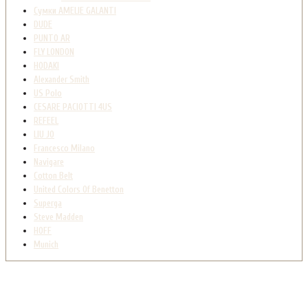
Сумки AMELIE GALANTI
DUDE
PUNTO AR
FLY LONDON
HODAKI
Alexander Smith
US Polo
CESARE PACIOTTI 4US
REFEEL
LIU JO
Francesco Milano
Navigare
Cotton Belt
United Colors Of Benetton
Superga
Steve Madden
HOFF
Munich