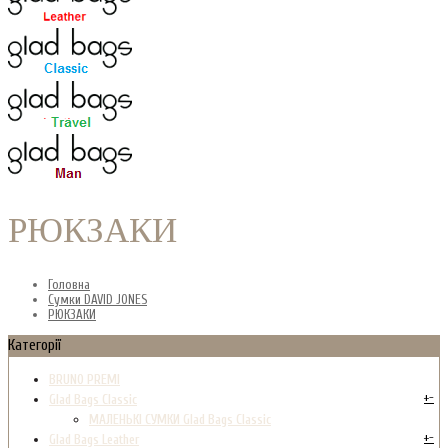
РЮКЗАКИ
Головна
Сумки DAVID JONES
РЮКЗАКИ
Категорії
BRUNO PREMI
+
-
Glad Bags Classic
МАЛЕНЬКІ СУМКИ Glad Bags Classic
+
-
Glad Bags Leather