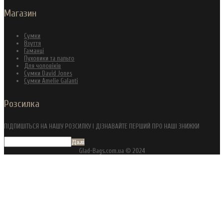
Магазин
Сумки
Взуття
Гаманці
Пуховики та пальто
Для чоловіків
Сумки David Jones
Сумки Amelie Galanti
Розсилка
ПІДПИШІТЬСЯ НА НАШУ РОЗСИЛКУ І ДІЗНАВАЙТЕ ПЕРШИЙ ПРО НАШІ ЗНИЖКИ
Далі
Glad-Bags.com.ua © 2024