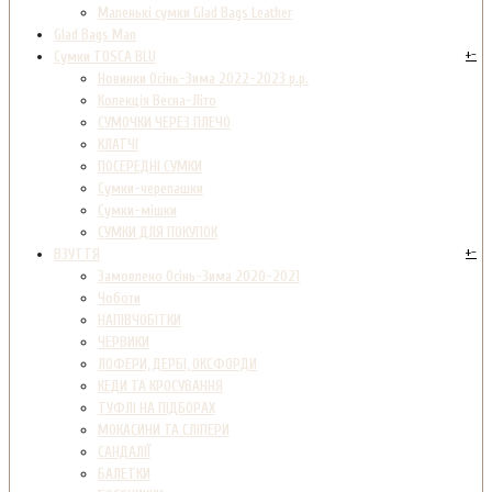
Маленькі сумки Glad Bags Leather
Glad Bags Man
+
-
Сумки TOSCA BLU
Новинки Осінь-Зима 2022-2023 р.р.
Колекція Весна-Літо
СУМОЧКИ ЧЕРЕЗ ПЛЕЧО
КЛАТЧІ
ПОСЕРЕДНІ СУМКИ
Сумки-черепашки
Сумки-мішки
СУМКИ ДЛЯ ПОКУПОК
+
-
ВЗУТТЯ
Замовлено Осінь-Зима 2020-2021
Чоботи
НАПІВЧОБІТКИ
ЧЕРВИКИ
ЛОФЕРИ, ДЕРБІ, ОКСФОРДИ
КЕДИ ТА КРОСУВАННЯ
ТУФЛІ НА ПІДБОРАХ
МОКАСИНИ ТА СЛІПЕРИ
САНДАЛІЇ
БАЛЕТКИ