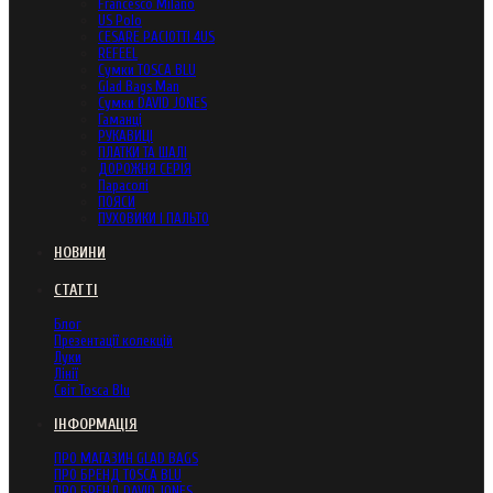
Francesco Milano
US Polo
CESARE PACIOTTI 4US
REFEEL
Сумки TOSCA BLU
Glad Bags Man
Сумки DAVID JONES
Гаманці
РУКАВИЦІ
ПЛАТКИ ТА ШАЛІ
ДОРОЖНЯ СЕРІЯ
Парасолі
ПОЯСИ
ПУХОВИКИ І ПАЛЬТО
НОВИНИ
СТАТТІ
Блог
Презентації колекцій
Луки
Лінії
Світ Tosca Blu
ІНФОРМАЦІЯ
ПРО МАГАЗИН GLAD BAGS
ПРО БРЕНД TOSCA BLU
ПРО БРЕНД DAVID JONES