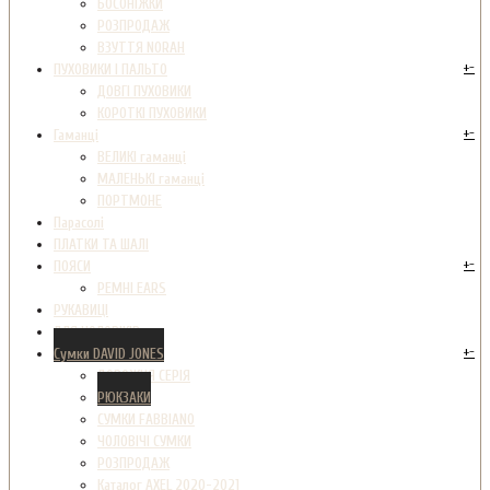
БОСОНІЖКИ
РОЗПРОДАЖ
ВЗУТТЯ NORAH
+
-
ПУХОВИКИ І ПАЛЬТО
ДОВГІ ПУХОВИКИ
КОРОТКІ ПУХОВИКИ
+
-
Гаманці
ВЕЛИКІ гаманці
МАЛЕНЬКІ гаманці
ПОРТМОНЕ
Парасолі
ПЛАТКИ ТА ШАЛІ
+
-
ПОЯСИ
РЕМНІ EARS
РУКАВИЦІ
ДЛЯ ЧОЛОВІКІВ
+
-
Сумки DAVID JONES
ДОРОЖНЯ СЕРІЯ
РЮКЗАКИ
СУМКИ FABBIANO
ЧОЛОВІЧІ СУМКИ
РОЗПРОДАЖ
Каталог AXEL 2020-2021