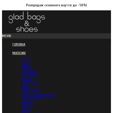
Розпродаж сезонного взуття до -50%!
МЕНЮ
ГОЛОВНА
МАГАЗИН
ВЗУТТЯ
DUDE
HODAKI
Cotton Belt
FLY LONDON
Munich
Steve Madden
HOFF
BRUNO PREMI
United Colors Of Benetton
Alexander Smith
Navigare
Superga
LIU JO