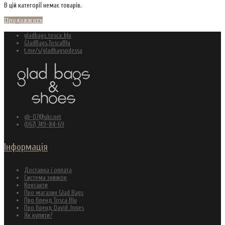
В цій категорії немає товарів.
Продовжити
gladbags_tosca_blu
GladBags.ToscaBlu
t.me/s/gladbagsodessa
gb-07@ukr.net
(067) 749-84-69
Інформація
Доставка і оплата
Система знижок
Контакти
Про магазин Glad Bags
Про бренд Tosca Blu
Про бренд David Jones
Як купити?