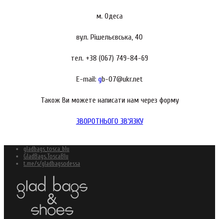
м. Одеса
вул. Рішельєвська, 40
тел.
+38 (067) 749-84-69
E-mail:
g
b-07@ukr.net
Також Ви можете написати нам через форму
ЗВОРОТНЬОГО ЗВ'ЯЗКУ
gladbags_tosca_blu
GladBags.ToscaBlu
t.me/s/gladbagsodessa