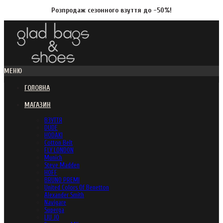
Розпродаж сезонного взуття до -50%!
МЕНЮ
ГОЛОВНА
МАГАЗИН
ВЗУТТЯ
DUDE
HODAKI
Cotton Belt
FLY LONDON
Munich
Steve Madden
HOFF
BRUNO PREMI
United Colors Of Benetton
Alexander Smith
Navigare
Superga
LIU JO