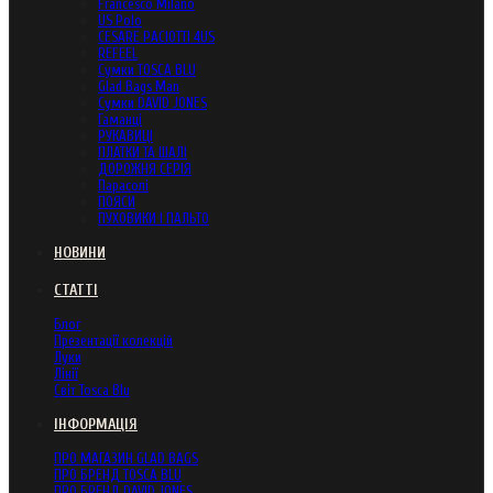
Francesco Milano
US Polo
CESARE PACIOTTI 4US
REFEEL
Сумки TOSCA BLU
Glad Bags Man
Сумки DAVID JONES
Гаманці
РУКАВИЦІ
ПЛАТКИ ТА ШАЛІ
ДОРОЖНЯ СЕРІЯ
Парасолі
ПОЯСИ
ПУХОВИКИ І ПАЛЬТО
НОВИНИ
СТАТТІ
Блог
Презентації колекцій
Луки
Лінії
Світ Tosca Blu
ІНФОРМАЦІЯ
ПРО МАГАЗИН GLAD BAGS
ПРО БРЕНД TOSCA BLU
ПРО БРЕНД DAVID JONES