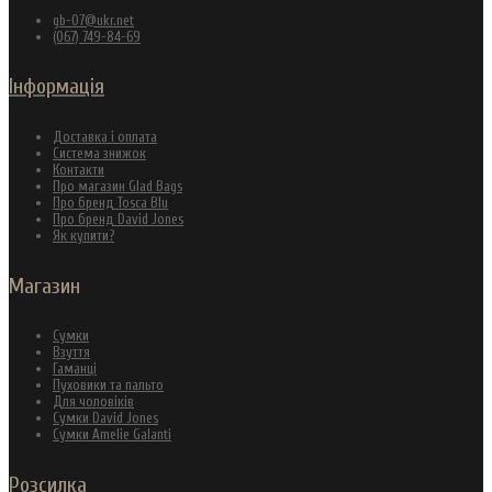
gb-07@ukr.net
(067) 749-84-69
Інформація
Доставка і оплата
Система знижок
Контакти
Про магазин Glad Bags
Про бренд Tosca Blu
Про бренд David Jones
Як купити?
Магазин
Сумки
Взуття
Гаманці
Пуховики та пальто
Для чоловіків
Сумки David Jones
Сумки Amelie Galanti
Розсилка