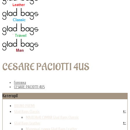
CESARE PACIOTTI 4US
Головна
CESARE PACIOTTI 4US
Категорії
BRUNO PREMI
+
-
Glad Bags Classic
МАЛЕНЬКІ СУМКИ Glad Bags Classic
+
-
Glad Bags Leather
Маленькі сумки Glad Bags Leather