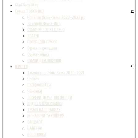
Glad Bags Man
+
-
Сумки TOSCA BLU
Новинки Осінь-Зима 2022-2023 р.р.
Колекція Весна-Літо
СУМОЧКИ ЧЕРЕЗ ПЛЕЧО
КЛАТЧІ
ПОСЕРЕДНІ СУМКИ
Сумки-черепашки
Сумки-мішки
СУМКИ ДЛЯ ПОКУПОК
+
-
ВЗУТТЯ
Замовлено Осінь-Зима 2020-2021
Чоботи
НАПІВЧОБІТКИ
ЧЕРВИКИ
ЛОФЕРИ, ДЕРБІ, ОКСФОРДИ
КЕДИ ТА КРОСУВАННЯ
ТУФЛІ НА ПІДБОРАХ
МОКАСИНИ ТА СЛІПЕРИ
САНДАЛІЇ
БАЛЕТКИ
БОСОНІЖКИ