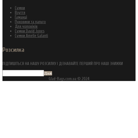
Сумки
Взуття
Гаманці
Пуховики та пальто
Для чоловіків
Сумки David Jones
Сумки Amelie Galanti
Розсилка
ПІДПИШІТЬСЯ НА НАШУ РОЗСИЛКУ І ДІЗНАВАЙТЕ ПЕРШИЙ ПРО НАШІ ЗНИЖКИ
Далі
Glad-Bags.com.ua © 2024