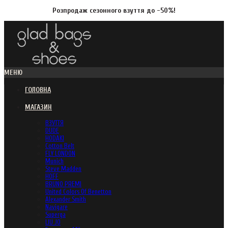
Розпродаж сезонного взуття до -50%!
МЕНЮ
ГОЛОВНА
МАГАЗИН
ВЗУТТЯ
DUDE
HODAKI
Cotton Belt
FLY LONDON
Munich
Steve Madden
HOFF
BRUNO PREMI
United Colors Of Benetton
Alexander Smith
Navigare
Superga
LIU JO