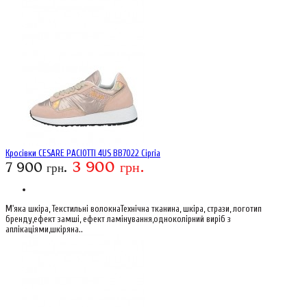
Кросівки CESARE PACIOTTI 4US BB7022 Cipria
3 900 грн.
7 900 грн.
М'яка шкіра, Текстильні волокнаТехнічна тканина, шкіра, стрази, логотип
бренду,ефект замші, ефект ламінування,одноколірний виріб з
аплікаціями,шкіряна..