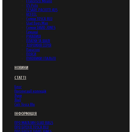
Francesco Milano
US Polo
CESARE PACIOTTI 4US
REFEEL
Сумки TOSCA BLU
Glad Bags Man
Сумки DAVID JONES
Гаманці
РУКАВИЦІ
ПЛАТКИ ТА ШАЛІ
ДОРОЖНЯ СЕРІЯ
Парасолі
ПОЯСИ
ПУХОВИКИ І ПАЛЬТО
НОВИНИ
СТАТТІ
Блог
Презентації колекцій
Луки
Лінії
Світ Tosca Blu
ІНФОРМАЦІЯ
ПРО МАГАЗИН GLAD BAGS
ПРО БРЕНД TOSCA BLU
ПРО БРЕНД DAVID JONES