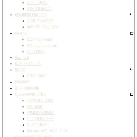
РОЗПРОДАЖ
ВЗУТТЯ NORAH
+
-
ПУХОВИКИ І ПАЛЬТО
ДОВГІ ПУХОВИКИ
КОРОТКІ ПУХОВИКИ
+
-
Гаманці
ВЕЛИКІ гаманці
МАЛЕНЬКІ гаманці
ПОРТМОНЕ
Парасолі
ПЛАТКИ ТА ШАЛІ
+
-
ПОЯСИ
РЕМНІ EARS
РУКАВИЦІ
ДЛЯ ЧОЛОВІКІВ
+
-
Сумки DAVID JONES
ДОРОЖНЯ СЕРІЯ
РЮКЗАКИ
СУМКИ FABBIANO
ЧОЛОВІЧІ СУМКИ
РОЗПРОДАЖ
Каталог AXEL 2020-2021