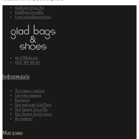
gladbags_tosca_blu
GladBags.ToscaBlu
t.me/s/gladbagsodessa
gb-07@ukr.net
(067) 749-84-69
Інформація
Доставка і оплата
Система знижок
Контакти
Про магазин Glad Bags
Про бренд Tosca Blu
Про бренд David Jones
Як купити?
Магазин