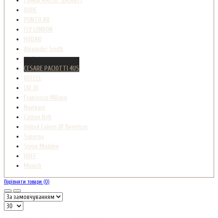
Сумки AMELIE GALANTI
DUDE
PUNTO AR
FLY LONDON
HODAKI
Alexander Smith
US Polo
CESARE PACIOTTI 4US
REFEEL
LIU JO
Francesco Milano
Navigare
Cotton Belt
United Colors Of Benetton
Superga
Steve Madden
HOFF
Munich
Порівняти товари (0)