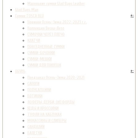
Маленькие сумки Glad Bags Leather
Glad Bags Man
+
-
Сумки TOSCA BLU
Новинки Осень-Зима 2022-2023 г.г.
Коллекция Весна-Лето
СУМОЧКИ ЧЕРЕЗ ПЛЕЧО
КЛАТЧИ
ПОВСЕДНЕВНЫЕ СУМКИ
СУМКИ-БОЧОНКИ
СУМКИ-МЕШКИ
СУМКИ ДЛЯ ПОКУПОК
+
-
ОБУВЬ
Предзаказ Осень-Зима 2020-2021
САПОГИ
ПОЛУСАПОЖКИ
БОТИНКИ
ЛОФЕРЫ, ДЕРБИ, ОКСФОРДЫ
КЕДЫ И КРОССОВКИ
ТУФЛИ НА КАБЛУКАХ
МОКАССИНЫ И СЛИПЕРЫ
САНДАЛИИ
БАЛЕТКИ