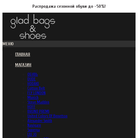
Распродажа сезонной обуви до -50%!
МЕНЮ
ГЛАВНАЯ
МАГАЗИН
ОБУВЬ
DUDE
HODAKI
Cotton Belt
FLY LONDON
Munich
Steve Madden
HOFF
BRUNO PREMI
United Colors Of Benetton
Alexander Smith
Navigare
Superga
LIU JO