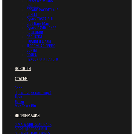
Francesco Milano
US Polo
CESARE PACIOTTI 4US
REFEEL
Сумки TOSCA BLU
Glad Bags Man
Сумки DAVID JONES
КОШЕЛЬКИ
ПЕРЧАТКИ
ПЛАТКИ И ШАЛИ
ДОРОЖНАЯ СЕРИЯ
ЗОНТЫ
ПОЯСА
ПУХОВИКИ И ПАЛЬТО
НОВОСТИ
СТАТЬИ
Блог
Презентации коллекций
Луки
Линии
Мир Tosca Blu
ИНФОРМАЦИЯ
О МАГАЗИНЕ GLAD BAGS
О БРЕНДЕ TOSCA BLU
О БРЕНДЕ DAVID JONES