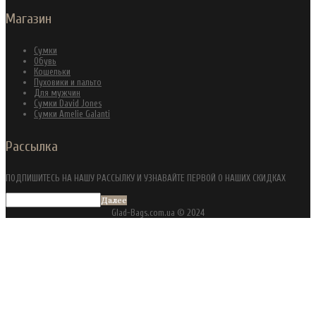
Магазин
Сумки
Обувь
Кошельки
Пуховики и пальто
Для мужчин
Сумки David Jones
Сумки Amelie Galanti
Рассылка
ПОДПИШИТЕСЬ НА НАШУ РАССЫЛКУ И УЗНАВАЙТЕ ПЕРВОЙ О НАШИХ СКИДКАХ
Далее
Glad-Bags.com.ua © 2024