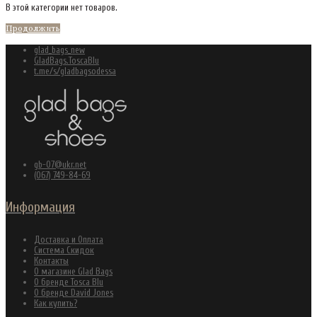
В этой категории нет товаров.
Продолжить
glad_bags_new
GladBags.ToscaBlu
t.me/s/gladbagsodessa
gb-07@ukr.net
(067) 749-84-69
Информация
Доставка и Оплата
Система Скидок
Контакты
О магазине Glad Bags
О бренде Tosca Blu
О бренде David Jones
Как купить?