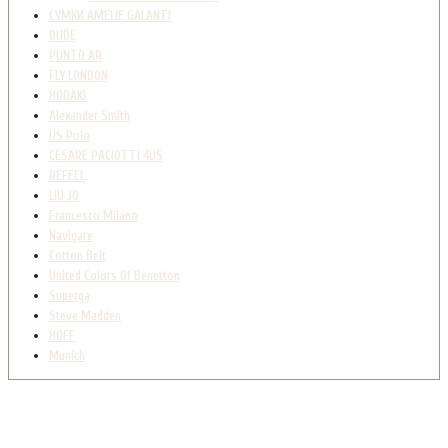
СУМКИ AMELIE GALANTI
DUDE
PUNTO AR
FLY LONDON
HODAKI
Alexander Smith
US Polo
CESARE PACIOTTI 4US
REFEEL
LIU JO
Francesco Milano
Navigare
Cotton Belt
United Colors Of Benetton
Superga
Steve Madden
HOFF
Munich