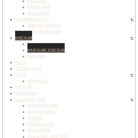
БОСОНОЖКИ
РАСПРОДАЖА
ОБУВЬ NORAH
+
-
ПУХОВИКИ И ПАЛЬТО
ДЛИННЫЕ ПУХОВИКИ
КОРОТКИЕ ПУХОВИКИ
+
-
КОШЕЛЬКИ
БОЛЬШИЕ КОШЕЛЬКИ
МАЛЕНЬКИЕ КОШЕЛЬКИ
ПОРТМОНЕ
ЗОНТЫ
ПЛАТКИ И ШАЛИ
+
-
ПОЯСА
РЕМНИ EARS
ПЕРЧАТКИ
ДЛЯ МУЖЧИН
+
-
Сумки DAVID JONES
ДОРОЖНАЯ СЕРИЯ
МУЖСКИЕ СУМКИ
РЮКЗАКИ
СУМКИ FABBIANO
РАСПРОДАЖА
Каталог AXEL 2020-2021