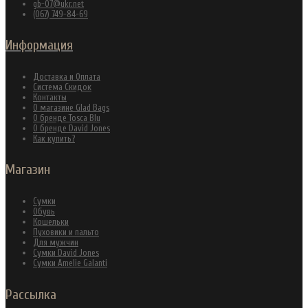
gb-07@ukr.net
(067) 749-84-69
Информация
Доставка и Оплата
Система Скидок
Контакты
О магазине Glad Bags
О бренде Tosca Blu
О бренде David Jones
Как купить?
Магазин
Сумки
Обувь
Кошельки
Пуховики и пальто
Для мужчин
Сумки David Jones
Сумки Amelie Galanti
Рассылка