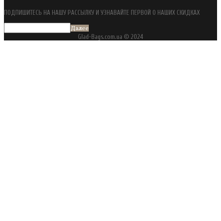
ПОДПИШИТЕСЬ НА НАШУ РАССЫЛКУ И УЗНАВАЙТЕ ПЕРВОЙ О НАШИХ СКИДКАХ
Далее
Glad-Bags.com.ua © 2024