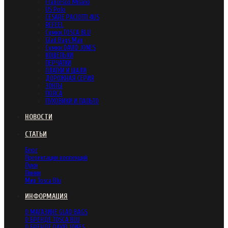
Francesco Milano
US Polo
CESARE PACIOTTI 4US
REFEEL
Сумки TOSCA BLU
Glad Bags Man
Сумки DAVID JONES
КОШЕЛЬКИ
ПЕРЧАТКИ
ПЛАТКИ И ШАЛИ
ДОРОЖНАЯ СЕРИЯ
ЗОНТЫ
ПОЯСА
ПУХОВИКИ И ПАЛЬТО
НОВОСТИ
СТАТЬИ
Блог
Презентации коллекций
Луки
Линии
Мир Tosca Blu
ИНФОРМАЦИЯ
О МАГАЗИНЕ GLAD BAGS
О БРЕНДЕ TOSCA BLU
О БРЕНДЕ DAVID JONES