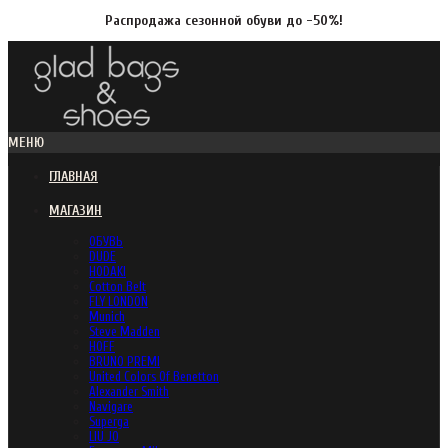
Распродажа сезонной обуви до -50%!
МЕНЮ
ГЛАВНАЯ
МАГАЗИН
ОБУВЬ
DUDE
HODAKI
Cotton Belt
FLY LONDON
Munich
Steve Madden
HOFF
BRUNO PREMI
United Colors Of Benetton
Alexander Smith
Navigare
Superga
LIU JO