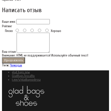
Написать отзыв
Ваше имя:
Рейтинг
Плохо
Хорошо
Ваш отзыв
Внимание:
HTML не поддерживается! Используйте обычный текст!
Продолжить
Теги:
Чемодан
glad_bags_new
GladBags.ToscaBlu
t.me/s/gladbagsodessa