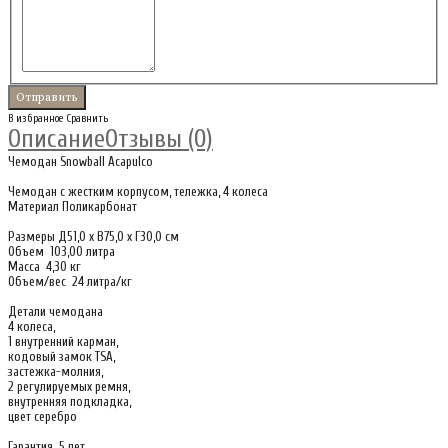
В избранное
Сравнить
Описание
Отзывы (0)
Чемодан Snowball Acapulco
Чемодан с жестким корпусом, тележка, 4 колеса
Материал Поликарбонат
Размеры Д51,0 x В75,0 x Г30,0 см
Объем 103,00 литра
Масса 4,30 кг
Объем/вес 24 литра/кг
Детали чемодана
4 колеса,
1 внутренний карман,
кодовый замок TSA,
застежка-молния,
2 регулируемых ремня,
внутренняя подкладка,
цвет серебро
Гарантия 5 лет