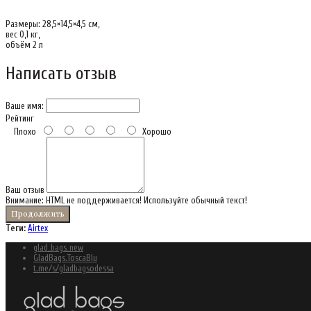
Размеры: 28,5×14,5×4,5 см,
вес 0,1 кг,
объём 2 л
Написать отзыв
Ваше имя:
Рейтинг
Плохо
Хорошо
Ваш отзыв
Внимание:
HTML не поддерживается! Используйте обычный текст!
Продолжить
Теги:
Airtex
glad_bags_new
GladBags.ToscaBlu
t.me/s/gladbagsodessa