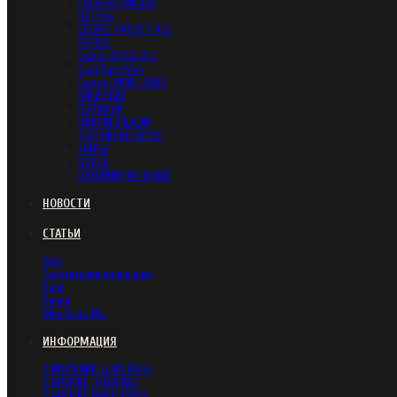
Francesco Milano
US Polo
CESARE PACIOTTI 4US
REFEEL
Сумки TOSCA BLU
Glad Bags Man
Сумки DAVID JONES
КОШЕЛЬКИ
ПЕРЧАТКИ
ПЛАТКИ И ШАЛИ
ДОРОЖНАЯ СЕРИЯ
ЗОНТЫ
ПОЯСА
ПУХОВИКИ И ПАЛЬТО
НОВОСТИ
СТАТЬИ
Блог
Презентации коллекций
Луки
Линии
Мир Tosca Blu
ИНФОРМАЦИЯ
О МАГАЗИНЕ GLAD BAGS
О БРЕНДЕ TOSCA BLU
О БРЕНДЕ DAVID JONES