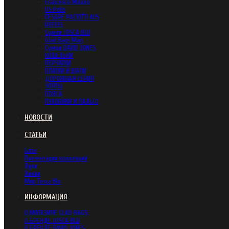
Francesco Milano
US Polo
CESARE PACIOTTI 4US
REFEEL
Сумки TOSCA BLU
Glad Bags Man
Сумки DAVID JONES
КОШЕЛЬКИ
ПЕРЧАТКИ
ПЛАТКИ И ШАЛИ
ДОРОЖНАЯ СЕРИЯ
ЗОНТЫ
ПОЯСА
ПУХОВИКИ И ПАЛЬТО
НОВОСТИ
СТАТЬИ
Блог
Презентации коллекций
Луки
Линии
Мир Tosca Blu
ИНФОРМАЦИЯ
О МАГАЗИНЕ GLAD BAGS
О БРЕНДЕ TOSCA BLU
О БРЕНДЕ DAVID JONES