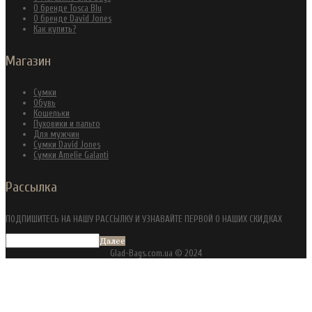
О бренде Tosca Blu
О бренде David Jones
Как купить?
Магазин
Сумки
Обувь
Кошельки
Пуховики и пальто
Для мужчин
Сумки David Jones
Сумки Amelie Galanti
Рассылка
ПОДПИШИТЕСЬ НА НАШУ РАССЫЛКУ И УЗНАВАЙТЕ ПЕРВОЙ О НАШИХ СКИДКАХ
Далее
Glad-Bags.com.ua © 2024