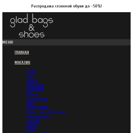
Распродажа сезонной обуви до -50%!
МЕНЮ
ГЛАВНАЯ
МАГАЗИН
ОБУВЬ
DUDE
HODAKI
Cotton Belt
FLY LONDON
Munich
Steve Madden
HOFF
BRUNO PREMI
United Colors Of Benetton
Alexander Smith
Navigare
Superga
LIU JO