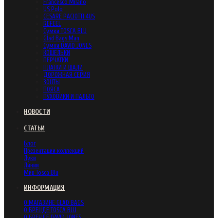
Francesco Milano
US Polo
CESARE PACIOTTI 4US
REFEEL
Сумки TOSCA BLU
Glad Bags Man
Сумки DAVID JONES
КОШЕЛЬКИ
ПЕРЧАТКИ
ПЛАТКИ И ШАЛИ
ДОРОЖНАЯ СЕРИЯ
ЗОНТЫ
ПОЯСА
ПУХОВИКИ И ПАЛЬТО
НОВОСТИ
СТАТЬИ
Блог
Презентации коллекций
Луки
Линии
Мир Tosca Blu
ИНФОРМАЦИЯ
О МАГАЗИНЕ GLAD BAGS
О БРЕНДЕ TOSCA BLU
О БРЕНДЕ DAVID JONES