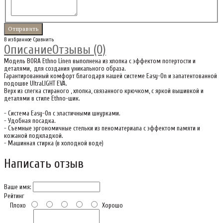
В избранное
Сравнить
Описание
Отзывы (0)
Модель BORA Ethno Linen выполнена из хлопка с эффектом потертости и
деталями, для создания уникального образа.
Гарантированный комфорт благодаря нашей системе Easy-On и запатентованной
подошве UltraLIGHT EVA.
Верх из слегка стираного , хлопка, связанного крючком, с яркой вышивкой и
деталями в стиле Ethno-шик.
- Система Easy-On с эластичными шнурками.
- Удобная посадка.
- Съемные эргономичные стельки из пеноматериала с эффектом памяти и
кожаной подкладкой.
- Машинная стирка (в холодной воде)
Написать отзыв
Ваше имя:
Рейтинг
Плохо
Хорошо