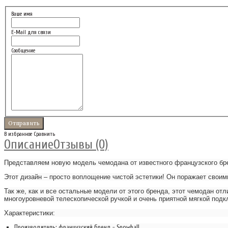
Ваше имя
E-Mail для связи
Сообщение
В избранное
Сравнить
Описание
Отзывы (0)
Представляем новую модель чемодана от известного французского бре
Этот дизайн – просто воплощение чистой эстетики! Он поражает свои
Так же, как и все остальные модели от этого бренда, этот чемодан 
многоуровневой телескопической ручкой и очень приятной мягкой подк
Характеристики:
Производитель: французский бренд - Snowball