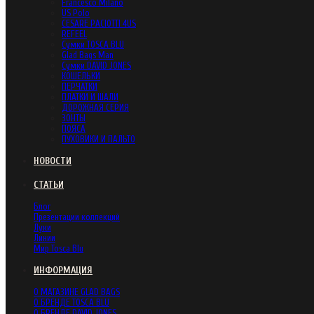
Francesco Milano
US Polo
CESARE PACIOTTI 4US
REFEEL
Сумки TOSCA BLU
Glad Bags Man
Сумки DAVID JONES
КОШЕЛЬКИ
ПЕРЧАТКИ
ПЛАТКИ И ШАЛИ
ДОРОЖНАЯ СЕРИЯ
ЗОНТЫ
ПОЯСА
ПУХОВИКИ И ПАЛЬТО
НОВОСТИ
СТАТЬИ
Блог
Презентации коллекций
Луки
Линии
Мир Tosca Blu
ИНФОРМАЦИЯ
О МАГАЗИНЕ GLAD BAGS
О БРЕНДЕ TOSCA BLU
О БРЕНДЕ DAVID JONES