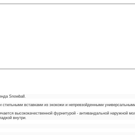
нда Snowball.
ми стильными вставками из экокожи и непревзойденными универсальным
отличается высококачественной фурнитурой - антивандальной наружной м
ладкой внутри.