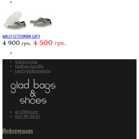
WALLY LETTERMAN GREY
4 500 грн.
4 900 грн.
glad_bags_new
GladBags.ToscaBlu
t.me/s/gladbagsodessa
gb-07@ukr.net
(067) 749-84-69
Информация