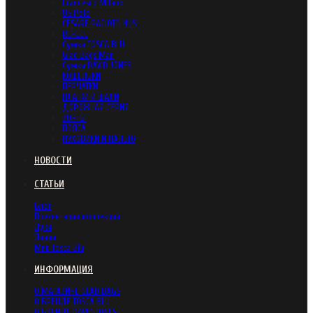
Francesco Milano
US Polo
CESARE PACIOTTI 4US
REFEEL
Сумки TOSCA BLU
Glad Bags Man
Сумки DAVID JONES
КОШЕЛЬКИ
ПЕРЧАТКИ
ПЛАТКИ И ШАЛИ
ДОРОЖНАЯ СЕРИЯ
ЗОНТЫ
ПОЯСА
ПУХОВИКИ И ПАЛЬТО
НОВОСТИ
СТАТЬИ
Блог
Презентации коллекций
Луки
Линии
Мир Tosca Blu
ИНФОРМАЦИЯ
О МАГАЗИНЕ GLAD BAGS
О БРЕНДЕ TOSCA BLU
О БРЕНДЕ DAVID JONES