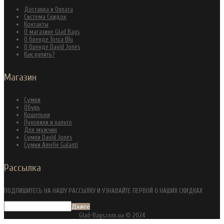
Доставка и Оплата
Система Скидок
Контакты
О магазине Glad Bags
О бренде Tosca Blu
О бренде David Jones
Как купить?
Магазин
Сумки
Обувь
Кошельки
Пуховики и пальто
Для мужчин
Сумки David Jones
Сумки Amelie Galanti
Рассылка
ПОДПИШИТЕСЬ НА НАШУ РАССЫЛКУ И УЗНАВАЙТЕ ПЕРВОЙ О НАШИХ СКИДКАХ
Далее
Glad-Bags.com.ua © 2024