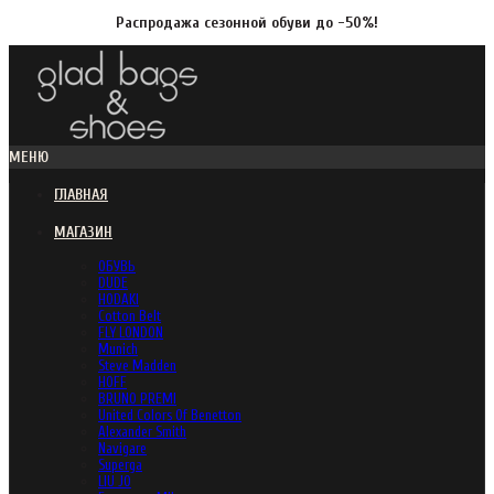
Распродажа сезонной обуви до -50%!
МЕНЮ
ГЛАВНАЯ
МАГАЗИН
ОБУВЬ
DUDE
HODAKI
Cotton Belt
FLY LONDON
Munich
Steve Madden
HOFF
BRUNO PREMI
United Colors Of Benetton
Alexander Smith
Navigare
Superga
LIU JO