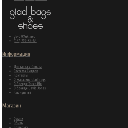
gb-07@ukr.net
(067) 749-84-69
Информация
Доставка и Оплата
Система Скидок
Контакты
О магазине Glad Bags
О бренде Tosca Blu
О бренде David Jones
Как купить?
Магазин
Сумки
Обувь
Кошельки