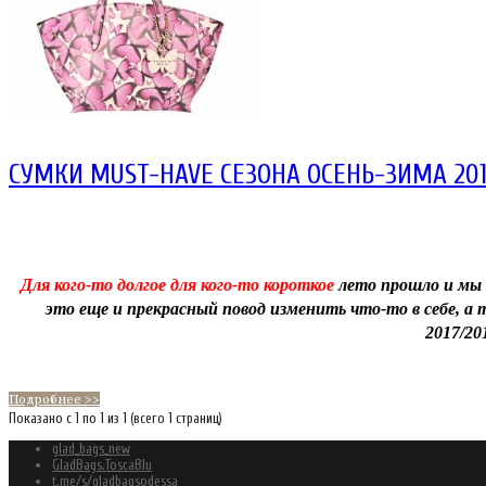
СУМКИ MUST-HAVE СЕЗОНА ОСЕНЬ-ЗИМА 201
Для кого-то долгое для кого-то короткое
 лето прошло и мы 
это еще и прекрасный повод изменить что-то в себе, а
2017/20
Подробнее >>
Показано с 1 по 1 из 1 (всего 1 страниц)
glad_bags_new
GladBags.ToscaBlu
t.me/s/gladbagsodessa