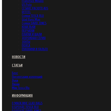
Francesco Milano
US Polo
CESARE PACIOTTI 4US
REFEEL
Сумки TOSCA BLU
Glad Bags Man
Сумки DAVID JONES
КОШЕЛЬКИ
ПЕРЧАТКИ
ПЛАТКИ И ШАЛИ
ДОРОЖНАЯ СЕРИЯ
ЗОНТЫ
ПОЯСА
ПУХОВИКИ И ПАЛЬТО
НОВОСТИ
СТАТЬИ
Блог
Презентации коллекций
Луки
Линии
Мир Tosca Blu
ИНФОРМАЦИЯ
О МАГАЗИНЕ GLAD BAGS
О БРЕНДЕ TOSCA BLU
О БРЕНДЕ DAVID JONES